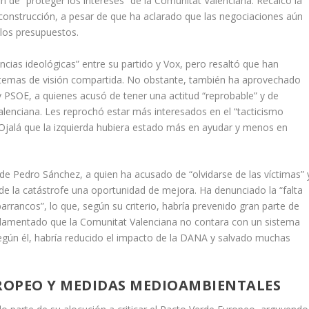
in de “proteger los intereses” de la Comunitat Valenciana. Recalcó la
reconstrucción, a pesar de que ha aclarado que las negociaciones aún
 los presupuestos.
ncias ideológicas” entre su partido y Vox, pero resaltó que han
 temas de visión compartida. No obstante, también ha aprovechado
y PSOE, a quienes acusó de tener una actitud “reprobable” y de
alenciana. Les reprochó estar más interesados en el “tacticismo
 “Ojalá que la izquierda hubiera estado más en ayudar y menos en
de Pedro Sánchez, a quien ha acusado de “olvidarse de las víctimas” 
 de la catástrofe una oportunidad de mejora. Ha denunciado la “falta
rrancos”, lo que, según su criterio, habría prevenido gran parte de
 lamentado que la Comunitat Valenciana no contara con un sistema
según él, habría reducido el impacto de la DANA y salvado muchas
UROPEO Y MEDIDAS MEDIOAMBIENTALES