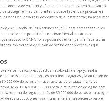
do parte de su alocución a criticar el Pacto Verde Europeo, arguyendo
 la economía de Valencia y afectan de manera negativa al desarrollo
tu de proteger el medioambiente no puede llevarnos a priorizar un
 las vidas y el desarrollo económico de nuestra tierra”, ha asegurado
ida en el Comité de las Regiones de la UE para demandar que las
stén condicionadas por criterios medioambientales extremos
 que provocó la DANA no las podíamos evitar, pero la riada sí”, ha
olíticas impidieron la ejecución de actuaciones preventivas que
TOS
ncluirán los nuevos presupuestos, resaltando un “apoyo real al
 Transmisiones Patrimoniales para fincas agrarias y la anulación de
n 30.000.000 de euros a infraestructuras de encauzamiento de
l embalse de Buseo y 43.000.000 para la reutilización de aguas para
s en la reforma de regadíos, más de 35.000.000 de euros para apoyar
idad de sus producciones, y se incrementará el presupuesto para el