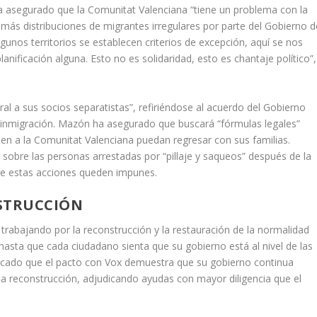
ha asegurado que la Comunitat Valenciana “tiene un problema con la
 más distribuciones de migrantes irregulares por parte del Gobierno d
unos territorios se establecen criterios de excepción, aquí se nos
anificación alguna. Esto no es solidaridad, esto es chantaje político”,
ral a sus socios separatistas”, refiriéndose al acuerdo del Gobierno
 inmigración. Mazón ha asegurado que buscará “fórmulas legales”
n a la Comunitat Valenciana puedan regresar con sus familias.
 sobre las personas arrestadas por “pillaje y saqueos” después de la
ue estas acciones queden impunes.
STRUCCIÓN
rabajando por la reconstrucción y la restauración de la normalidad
asta que cada ciudadano sienta que su gobierno está al nivel de las
acado que el pacto con Vox demuestra que su gobierno continua
a reconstrucción, adjudicando ayudas con mayor diligencia que el