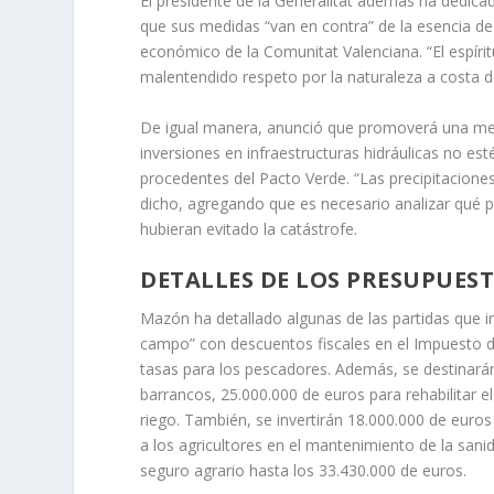
El presidente de la Generalitat además ha dedica
que sus medidas “van en contra” de la esencia de
económico de la Comunitat Valenciana. “El espíri
malentendido respeto por la naturaleza a costa de
De igual manera, anunció que promoverá una med
inversiones en infraestructuras hidráulicas no e
procedentes del Pacto Verde. “Las precipitaciones
dicho, agregando que es necesario analizar qué p
hubieran evitado la catástrofe.
DETALLES DE LOS PRESUPUES
Mazón ha detallado algunas de las partidas que i
campo” con descuentos fiscales en el Impuesto de
tasas para los pescadores. Además, se destinará
barrancos, 25.000.000 de euros para rehabilitar e
riego. También, se invertirán 18.000.000 de euro
a los agricultores en el mantenimiento de la san
seguro agrario hasta los 33.430.000 de euros.