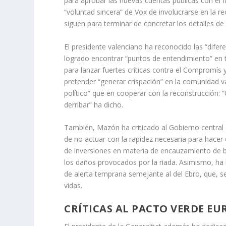
para aprobar las nuevas cuentas públicas con el f
“voluntad sincera” de Vox de involucrarse en la 
siguen para terminar de concretar los detalles de
El presidente valenciano ha reconocido las “difere
logrado encontrar “puntos de entendimiento” en
para lanzar fuertes críticas contra el Compromís 
pretender “generar crispación” en la comunidad v
político” que en cooperar con la reconstrucción:
derribar” ha dicho.
También, Mazón ha criticado al Gobierno central 
de no actuar con la rapidez necesaria para hacer
de inversiones en materia de encauzamiento de ba
los daños provocados por la riada. Asimismo, ha
de alerta temprana semejante al del Ebro, que, 
vidas.
CRÍTICAS AL PACTO VERDE E