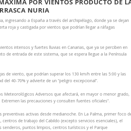
A MÁXIMA POR VIENTOS PRODUCTO DE L
RRASCA NURIA
a, ingresando a España a través del archipiélago, donde ya se dejan
erta roja y castigada por vientos que podrían llegar a ráfagas
ientos intensos y fuertes lluvias en Canarias, que ya se perciben en
punto de entrada de este sistema, que se espera llegue a la Península
gas de viento, que podrían superar los 130 km/h entre las 5:00 y las
d del 40-70% y advierte de un “peligro excepcional”.
os Meteorológicos Adversos que afectará, en mayor o menor grado,
 Extremen las precauciones y consulten fuentes oficiales”.
das preventivas activas desde medianoche. En La Palma, primer foco d
 centros de trabajo del Cabildo (excepto servicios esenciales), el
 senderos, puntos limpios, centros turísticos y el Parque