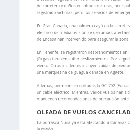
de carretera y daños en infraestructuras, princip
registrado víctimas, pero los servicios de emergen
En Gran Canaria, una palmera cayó en la carreter
eléctrico de media tensión se derrumbó, afectand
de Endesa han intervenido para asegurar la zona.
En Tenerife, se registraron desprendimientos en 
(Firgas) también sufrió deslizamientos. Por segur
viento. Otros incidentes incluyen caídas de piedr
una marquesina de guagua dañada en Agaete.
Además, permanecen cortadas la GC-702 (Fontanale
un cable eléctrico. Mientras, varios vuelos han s
mantienen recomendaciones de precaución ante p
OLEADA DE VUELOS CANCELA
La borrasca Nuria ya está afectando a Canarias 
la región.