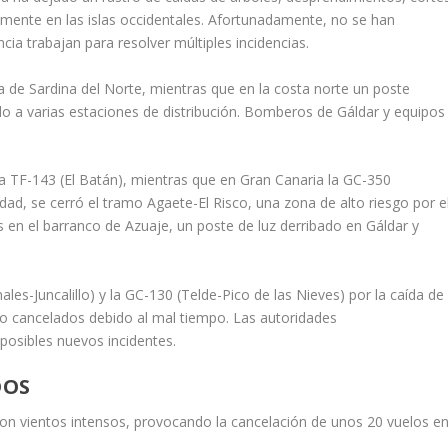
almente en las islas occidentales. Afortunadamente, no se han
cia trabajan para resolver múltiples incidencias.
a de Sardina del Norte, mientras que en la costa norte un poste
o a varias estaciones de distribución. Bomberos de Gáldar y equipos
la TF-143 (El Batán), mientras que en Gran Canaria la GC-350
idad, se cerró el tramo Agaete-El Risco, una zona de alto riesgo por e
as en el barranco de Azuaje, un poste de luz derribado en Gáldar y
s-Juncalillo) y la GC-130 (Telde-Pico de las Nieves) por la caída de
ido cancelados debido al mal tiempo. Las autoridades
osibles nuevos incidentes.
DOS
con vientos intensos, provocando la cancelación de unos 20 vuelos e