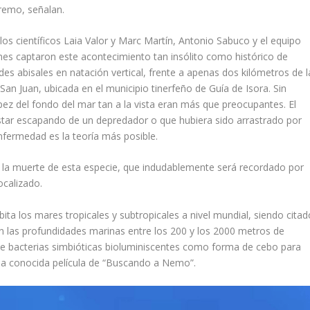
tremo, señalan.
 los científicos Laia Valor y Marc Martín, Antonio Sabuco y el equipo
enes captaron este acontecimiento tan insólito como histórico de
des abisales en natación vertical, frente a apenas dos kilómetros de l
 San Juan, ubicada en el municipio tinerfeño de Guía de Isora. Sin
pez del fondo del mar tan a la vista eran más que preocupantes. El
estar escapando de un depredador o que hubiera sido arrastrado por
nfermedad es la teoría más posible.
e la muerte de esta especie, que indudablemente será recordado por
ocalizado.
bita los mares tropicales y subtropicales a nivel mundial, siendo citad
en las profundidades marinas entre los 200 y los 2000 metros de
 de bacterias simbióticas bioluminiscentes como forma de cebo para
la conocida película de “Buscando a Nemo”.