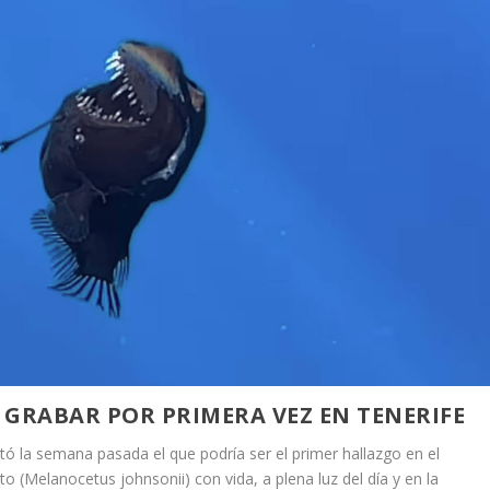
Ó GRABAR POR PRIMERA VEZ EN TENERIFE
tó la semana pasada el que podría ser el primer hallazgo en el
o (Melanocetus johnsonii) con vida, a plena luz del día y en la