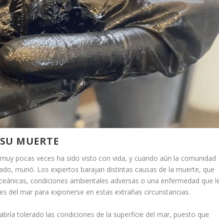
 SU MUERTE
s muy pocas veces ha sido visto con vida, y cuando aún la comunidad
ado, murió. Los expertos barajan distintas causas de la muerte, que
 oceánicas, condiciones ambientales adversas o una enfermedad que l
des del mar para exponerse en estas extrañas circunstancias.
ría tolerado las condiciones de la superficie del mar, puesto que