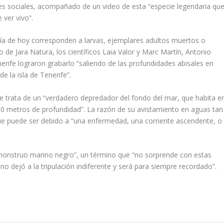
edes sociales, acompañado de un video de esta “especie legendaria qu
 ver vivo”.
 día de hoy corresponden a larvas, ejemplares adultos muertos o
 de Jara Natura, los científicos Laia Valor y Marc Martín, Antonio
erife lograron grabarlo “saliendo de las profundidades abisales en
e la isla de Tenerife”.
se trata de un “verdadero depredador del fondo del mar, que habita e
00 metros de profundidad”. La razón de su avistamiento en aguas tan
o que puede ser debido a “una enfermedad, una corriente ascendente, o
 “monstruo marino negro”, un término que “no sorprende con estas
no dejó a la tripulación indiferente y será para siempre recordado”.