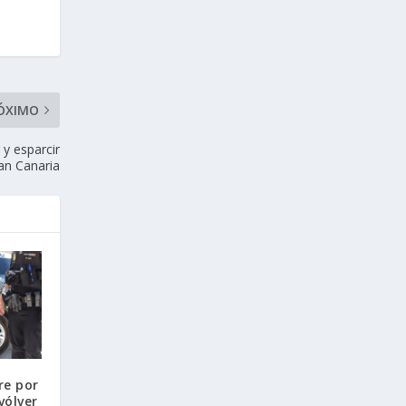
ÓXIMO
 y esparcir
an Canaria
re por
vólver