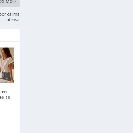
ÓXIMO
 por calima
intensa
 en
ma tu