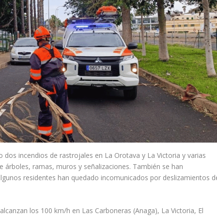
 dos incendios de rastrojales en La Orotava y La Victoria y varias
e árboles, ramas, muros y señalizaciones. También se han
 algunos residentes han quedado incomunicados por deslizamientos d
lcanzan los 100 km/h en Las Carboneras (Anaga), La Victoria, El